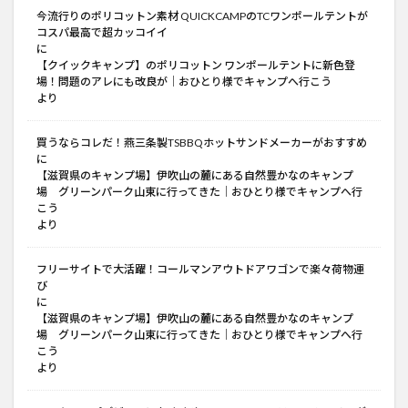
今流行りのポリコットン素材 QUICKCAMPのTCワンポールテントが
コスパ最高で超カッコイイ
に
【クイックキャンプ】のポリコットン ワンポールテントに新色登
場！問題のアレにも改良が│おひとり様でキャンプへ行こう
より
買うならコレだ！燕三条製TSBBQホットサンドメーカーがおすすめ
に
【滋賀県のキャンプ場】伊吹山の麓にある自然豊かなのキャンプ
場 グリーンパーク山東に行ってきた│おひとり様でキャンプへ行
こう
より
フリーサイトで大活躍！コールマンアウトドアワゴンで楽々荷物運
び
に
【滋賀県のキャンプ場】伊吹山の麓にある自然豊かなのキャンプ
場 グリーンパーク山東に行ってきた│おひとり様でキャンプへ行
こう
より