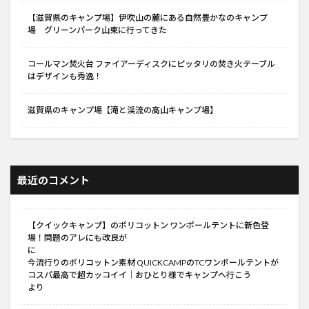
【滋賀県のキャンプ場】伊吹山の麓にある自然豊かなのキャンプ
場 グリーンパーク山東に行ってきた
コールマン焚火台 ファイアーディスクにピッタリの焚き火テーブル
はデザインも秀逸！
滋賀県のキャンプ場【滝と渓流の高山キャンプ場】
最近のコメント
【クイックキャンプ】のポリコットン ワンポールテントに新色登
場！問題のアレにも改良が
に
今流行りのポリコットン素材 QUICKCAMPのTCワンポールテントが
コスパ最高で超カッコイイ│おひとり様でキャンプへ行こう
より